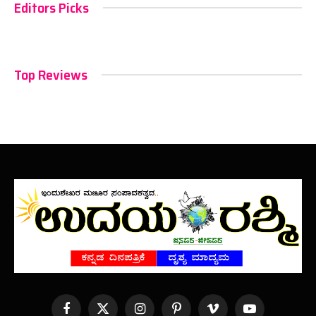
Editors Picks
Top Reviews
Facebook
X
Instagram
Pinterest
Vimeo
YouTube