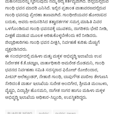
ಮಹನೀಯರನ್ನು ಸ್ಮರಿಸುವುದು ನಮ್ಮ ಆದ್ಯ ಕರ್ತವ್ಯವಾಗಿದೆ. ಜಿಲ್ಲೆಯಲ್ಲಿರುವ
ಗಾಂಧಿ ಭವನ ಮಾದರಿ ಎನಿಸಿದೆ. ಇಲ್ಲಿನ ಪ್ರಶಾಂತ ವಾತಾವರಣದಲ್ಲಿರುವ
ಗಾಂಧಿ ಭವನವು ಪ್ರೇರಣಾ ತಾಣವಾಗಿದೆ. ಗಾಂಧೀಜಿಯವರ ಹೋರಾಟದ
ಬದುಕು, ಅವರು ಅನುಸರಿಸಿದ ತತ್ವಾದರ್ಶಗಳ ಸಮಗ್ರ ಮಾಹಿತಿ ವಿವರ
ಒಳಗೊಂಡಿರುವ ಗಾಂಧಿ ಭವನವಕ್ಕೆ ಯುವಕರು, ನಾಗರಿಕರು ಭೇಟಿ ನೀಡಿ,
ವೀಕ್ಷಣೆ ಮಾಡುವ ಮೂಲಕ ಅರಿತುಕೊಳ್ಳಬೇಕೆಂದು ಕರೆ ನೀಡಿದರು.
ಜಿಲ್ಲಾಧಿಕಾರಿಗಳು ಗಾಂಧಿ ಭವನ ವೀಕ್ಷಿಸಿ, ನಿರ್ವಹಣೆ ಕುರಿತು ಮೆಚ್ಚುಗೆ
ವ್ಯಕ್ತಪಡಿಸಿದರು.
ಈ ಸಂದರ್ಭದಲ್ಲಿ ಮಹಿಳಾ ಮತ್ತು ಮಕ್ಕಳ ಅಭಿವೃದ್ಧಿ ಇಲಾಖೆಯ ಉಪ
ನಿರ್ದೇಶಕ ಕೆ.ಕೆ.ಚವ್ಹಾಣ, ವಾರ್ತಾಧಿಕಾರಿ ಅಮರೇಶ ದೊಡಮನಿ, ಗಾಂಧಿ
ಭವನದ ನಿರ್ವಹಣಾ ಸಮಿತಿ ಸದಸ್ಯರಾದ ಫಿರೋಜ್ ರೋಜಿಂದಾರ,
ಪೀಟರ್ ಅಲೆಕ್ಸಾಂಡರ್, ನೇತಾಜಿ ಗಾಂಧಿ, ಬಾಪುಗೌಡ ಪಾಟೀಲ ಶೇಗುಣಸಿ
ಸೇರಿದಂತೆ ವಾರ್ತಾ ಇಲಾಖೆಯ ಸುರೇಶ ಅಂಬಿಗೇರ, ಶ್ರೀಮತಿ ಮಂಜುಳಾ,
ವೈಷ್ಣವಿ, ವಿದ್ಯಾಶ್ರೀ ಹೊಸಮನಿ, ನಾಗೇಶ ಸಾಗರ ಹಾಗೂ ಮಹಿಳಾ ಮಕ್ಕಳ
ಅಭಿವೃದ್ಧಿ ಇಲಾಖೆಯ ಅಧಿಕಾರ-ಸಿಬ್ಬಂದಿ, ಉಪಸ್ಥಿತರಿದ್ದರು.
BIJAPUR NEWS
public
public news