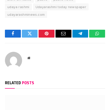
udaya rashmi
Udayarashmi today newspaper
udayarashminews.com
Facebook
Twitter
Pinterest
Email
Telegram
Whats
Website
RELATED
POSTS