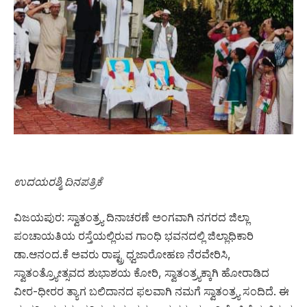
ಉದಯರಶ್ಮಿ ದಿನಪತ್ರಿಕೆ
ವಿಜಯಪುರ: ಸ್ವಾತಂತ್ರ‍್ಯ ದಿನಾಚರಣೆ ಅಂಗವಾಗಿ ನಗರದ ಜಿಲ್ಲಾ
ಪಂಚಾಯತಿಯ ರಸ್ತೆಯಲ್ಲಿರುವ ಗಾಂಧಿ ಭವನದಲ್ಲಿ ಜಿಲ್ಲಾಧಿಕಾರಿ
ಡಾ.ಆನಂದ.ಕೆ ಅವರು ರಾಷ್ಟ್ರ ಧ್ವಜಾರೋಹಣ ನೆರವೇರಿಸಿ,
ಸ್ವಾತಂತ್ರ‍್ಯೋತ್ಸವದ ಶುಭಾಶಯ ಕೋರಿ, ಸ್ವಾತಂತ್ರ‍್ಯಕ್ಕಾಗಿ ಹೋರಾಡಿದ
ವೀರ-ಧೀರರ ತ್ಯಾಗ ಬಲಿದಾನದ ಫಲವಾಗಿ ನಮಗೆ ಸ್ವಾತಂತ್ರ‍್ಯ ಸಂದಿದೆ. ಈ