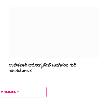
ಉಚಿತವಾಗಿ ಆರೋಗ್ಯ ಸೇವೆ ಒದಗಿಸುವ ಗುರಿ
:ಕಟಕದೋಂಡ
A COMMENT