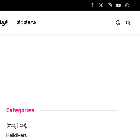
Facebook
X
Instagram
YouTube
Whats
(Twitter)
್ರಿಕೆ
ಸಂಪರ್ಕಿಸಿ
Categories
(ರಾಜ್ಯ ) ಜಿಲ್ಲೆ
Helldivers