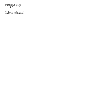
ವಿದ್ಯಾರ್ಥಿ ನಿಧಿ
ವಿಶೇಷ ಲೇಖನ
ಸಾಹಿತ್ಯ
ಸಿನಿಮಾ
ಹೊತ್ತಿಗೆ ಹೊರಣ
Recent Posts
ಮಾನ್ಯ ಮುಖ್ಯಮಂತ್ರಿಗಳಿಗೆ ಡಾ.ಪಟ್ಟಣ ಬಹಿರಂಗ ಪತ್ರ
In (ರಾಜ್ಯ ) ಜಿಲ್ಲೆ
‘ಬ್ರೇಕ್ ಫ್ರೀ ಇಂಡಿಯಾ’ ಸ್ಕ್ಯಾನ್ ಮಾಡಿ ಆರೋಗ್ಯ ಸ್ಥಿತಿ
ತಿಳಿಯಿರಿ
In (ರಾಜ್ಯ ) ಜಿಲ್ಲೆ