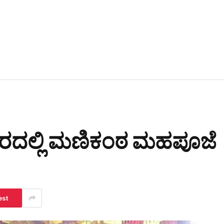
ರದಲ್ಲಿ ಮಣಿಕಂಠ ಮಹಪೂಜೆ
est