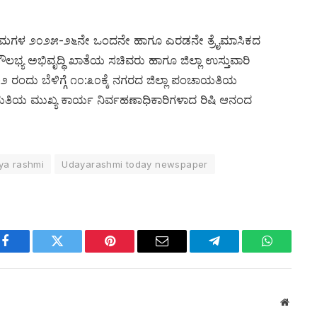
್ಯಕ್ರಮಗಳ ೨೦೨೫-೨೬ನೇ ಒಂದನೇ ಹಾಗೂ ಎರಡನೇ ತ್ರೈಮಾಸಿಕದ
್ಯ ಅಭಿವೃದ್ಧಿ ಖಾತೆಯ ಸಚಿವರು ಹಾಗೂ ಜಿಲ್ಲಾ ಉಸ್ತುವಾರಿ
೨ ರಂದು ಬೆಳಿಗ್ಗೆ ೧೦:೩೦ಕ್ಕೆ ನಗರದ ಜಿಲ್ಲಾ ಪಂಚಾಯತಿಯ
ತಿಯ ಮುಖ್ಯ ಕಾರ್ಯ ನಿರ್ವಹಣಾಧಿಕಾರಿಗಳಾದ ರಿಷಿ ಆನಂದ
ya rashmi
Udayarashmi today newspaper
Facebook
Twitter
Pinterest
Email
Telegram
WhatsAp
Websit