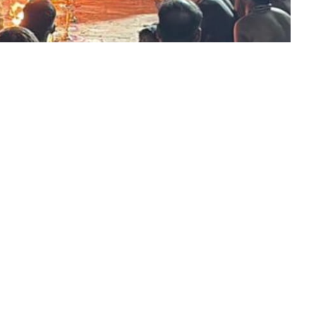
ಿಕ ಕ್ಷೇತ್ರವಾಗಿದೆ. ಶಬರಿಮಲೆಯ ಅಯ್ಯಪ್ಪ ಸ್ವಾಮಿಯು
ನೆ. ಅಲ್ಲಿ ಬೆಳಗುವ ಮಕರ ಜ್ಯೋತಿಯ ದರ್ಶನ ಭಾಗ್ಯದಿಂದ ಭಕ್ತರು
ಳವರೆಗೆ ಕಠಿಣ ವ್ರತಾಚರಣೆ ಮಾಡುತ್ತಾ, ಸ್ವಾಮಿಯ ನಾಮಸ್ಮರಣೆಯ
ಯಪುರದ ಗುರುಸ್ವಾಮಿ ಅವರು ಅಭಿಪ್ರಾಯಪಟ್ಟರು.
ೆ ಇರುವ ನವರಸಪುರದ ಏಕತಾ ನಗರದ ವರಸಿದ್ಧಿ ವಿನಾಯಕ
ಪ ಸ್ವಾಮಿ ಮಹಪೂಜೆ ಕರ್ಯಕ್ರಮದಲ್ಲಿ ಮಾತನಾಡುತ್ತಿದ್ದರು.
ನುಗ್ರಹ ಪಡೆಯಲು ಮತ್ತು ಕರುಣಾಮೃತಕ್ಕೆ ಪಾತ್ರರಾಗಲು
ಯನ್ನು ಹೊಂದುತ್ತಾರೆ. ಪ್ರತಿಯೊಂದು ಮೆಟ್ಟಿಲು ವಿಶೇಷವಾದ
ಕಣ್ಣು, ಕಿವಿ, ಮೂಗು, ನಾಲಿಗೆ ಮತ್ತು ಸ್ಪರ್ಶ ಈ ಎಲ್ಲ
್ಪ ಸ್ವಾಮಿಯ ಸ್ಮರಣೆ ಮತ್ತು ಧ್ಯಾನದಲ್ಲಿ ಮಗ್ನರಾಗಿರಬೇಕೆಂಬ
ವಿಚಾರದಲ್ಲಿ ತುಂಬಿರಬೇಕು. ನಂತರ ಎಂಟು ಮೆಟ್ಟಿಲುಗಳು