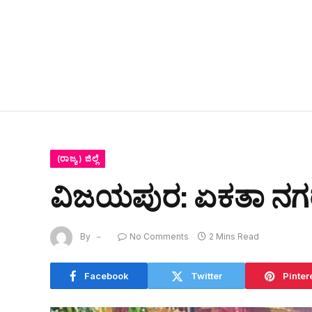
(ರಾಜ್ಯ ) ಜಿಲ್ಲೆ
ವಿಜಯಪುರ: ಏಕತಾ ನಗ
By
No Comments
2 Mins Read
Facebook
Twitter
Pinter