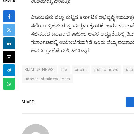
ಉದಯರಶ್ಮಿ ದಿನಪತ್ರಿಕೆ
SHARE
ವಿಜಯಪುರ: ಜಿಲ್ಲಾ ಮಟ್ಟದ ಕರ್ನಾಟಕ ಅಭಿವೃದ್ಧಿ ಕಾರ
ಸಭೆಯು ಬೃಹತ್ ಮತ್ತು ಮಧ್ಯಮ ಕೈಗಾರಿಕೆ ಹಾಗೂ ಮೂಲಸೌಲಭ
ಸಚಿವರಾದ ಡಾ.ಎಂ.ಬಿ.ಪಾಟೀಲ ಅವರ ಅಧ್ಯಕ್ಷತೆಯಲ್ಲಿ ಡಿ.೨
ಸಭಾಂಗಣದಲ್ಲಿ ಆಯೋಜಿಸಲಾಗಿದೆ ಎಂದು ಜಿಲ್ಲಾ ಪಂಚಾಯ
ಅವರು ಪ್ರಕಟಣೆಯಲ್ಲಿ ತಿಳಿಸಿದ್ದಾರೆ.
BIJAPUR NEWS
bjp
public
public news
uda
udayarashminews.com
SHARE.